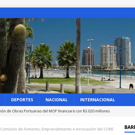
DEPORTES
NACIONAL
INTERNACIONAL
ción de Obras Portuarias del MOP financiará con $3.020 millones
cia en borde costero de Bellavista
IQUIQUE
BAR
a Comisión de Fomento, Emprendimiento e Innovación del CORE
les: Chile tuvo diálogo «directo y constructivo» con EEUU