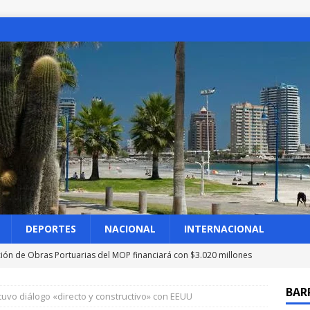
DEPORTES
NACIONAL
INTERNACIONAL
ción de Obras Portuarias del MOP financiará con $3.020 millones
cia en borde costero de Bellavista
IQUIQUE
BAR
 tuvo diálogo «directo y constructivo» con EEUU
les: Chile tuvo diálogo «directo y constructivo» con EEUU