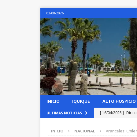
03/08/2026
INICIO
IQUIQUE
ALTO HOSPICIO
[ 16/04/2025 ]
Direc
ÚLTIMAS NOTICIAS
las obras de emergen
INICIO
NACIONAL
Aranceles: Chile
[ 16/04/2025 ]
Arance