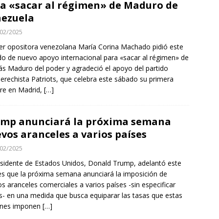
a «sacar al régimen» de Maduro de
ezuela
02/2025
der opositora venezolana María Corina Machado pidió este
o de nuevo apoyo internacional para «sacar al régimen» de
ás Maduro del poder y agradeció el apoyo del partido
derechista Patriots, que celebra este sábado su primera
re en Madrid,
[…]
mp anunciará la próxima semana
vos aranceles a varios países
02/2025
esidente de Estados Unidos, Donald Trump, adelantó este
es que la próxima semana anunciará la imposición de
s aranceles comerciales a varios países -sin especificar
s- en una medida que busca equiparar las tasas que estas
ones imponen
[…]