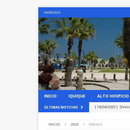
04/08/2026
INICIO
IQUIQUE
ALTO HOSPICIO
[ 16/04/2025 ]
Direc
ÚLTIMAS NOTICIAS
las obras de emergen
INICIO
2025
febrero
[ 16/04/2025 ]
Arance