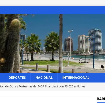
DEPORTES
NACIONAL
INTERNACIONAL
ción de Obras Portuarias del MOP financiará con $3.020 millones
cia en borde costero de Bellavista
IQUIQUE
BAR
les: Chile tuvo diálogo «directo y constructivo» con EEUU