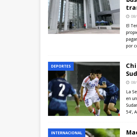
tra
08/
El Te
propi
pagar
por c
Chi
DEPORTES
Sud
08/
La Se
en un
Sudam
54′, 
Mac
INTERNACIONAL