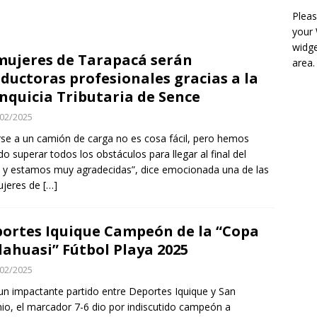
Pleas
your
dente de la Comisión de Fomento, Emprendimiento e Innovación
widge
mujeres de Tarapacá serán
area.
con Gobernador de Tarapacá
DEPORTES
ductoras profesionales gracias a la
ineros de Iquique detienen a cinco menores de edad con droga
nquicia Tributaria de Sence
POLICIAL
02/2025
an que Nayib Bukele planea duplicar el tamaño de la megacárcel
rse a un camión de carga no es cosa fácil, pero hemos
do superar todos los obstáculos para llegar al final del
ERNACIONAL
 y estamos muy agradecidas”, dice emocionada una de las
ujeres de
[…]
ortes Iquique Campeón de la “Copa
lahuasi” Fútbol Playa 2025
02/2025
un impactante partido entre Deportes Iquique y San
io, el marcador 7-6 dio por indiscutido campeón a