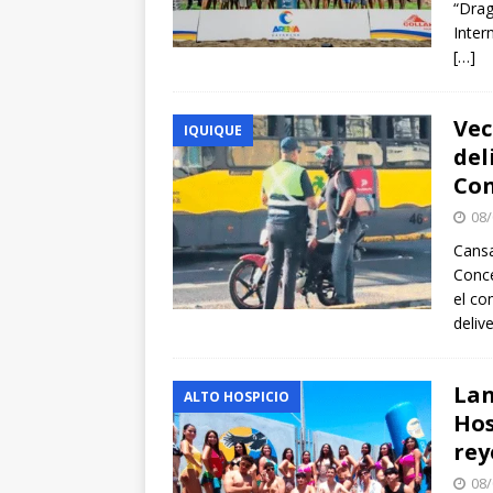
“Drag
Inter
[…]
Vec
IQUIQUE
del
Con
08/
Cansa
Conce
el co
deliv
Lan
ALTO HOSPICIO
Hos
rey
08/