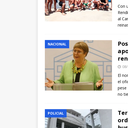
Con u
Rendi
al Ca
reina
Pos
NACIONAL
apo
ren
08/
El no
el of
pese 
no ti
Ter
POLICIAL
ord
bus