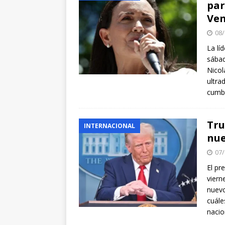
par
Ven
08/
La lí
sábad
Nicol
ultra
cumb
Tru
INTERNACIONAL
nue
07/
El pr
viern
nuevo
cuále
naci